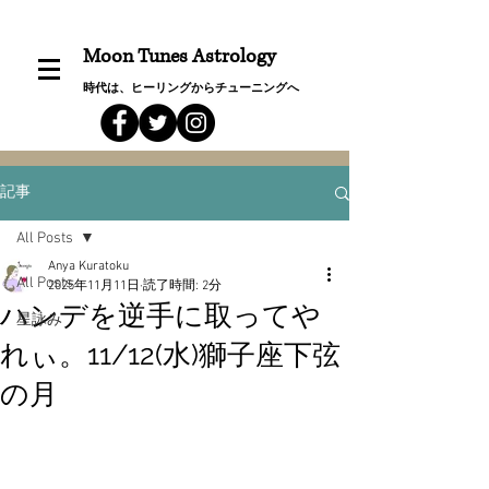
Moon Tunes Astrology
時代は、ヒーリングからチューニングへ
記事
All Posts
Anya Kuratoku
All Posts
2025年11月11日
読了時間: 2分
ハンデを逆手に取ってや
星詠み
れぃ。11/12(水)獅子座下弦
の月