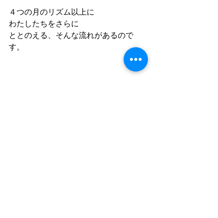
４つの月のリズム以上に
わたしたちをさらに
ととのえる、そんな流れがあるので
す。
無理をしなくても
頑張り過ぎなくても、巡っていくのだ
なぁ
8つのサイクルを知ることで
肩の力をふっと抜けたりします。
月の８つのサイクル
気になるでしょ？