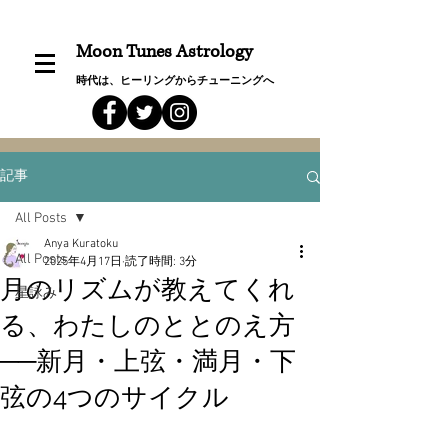
Moon Tunes Astrology
時代は、ヒーリングからチューニングへ
記事
All Posts
Anya Kuratoku
All Posts
2025年4月17日
読了時間: 3分
月のリズムが教えてくれ
星詠み
る、わたしのととのえ方
──新月・上弦・満月・下
弦の4つのサイクル