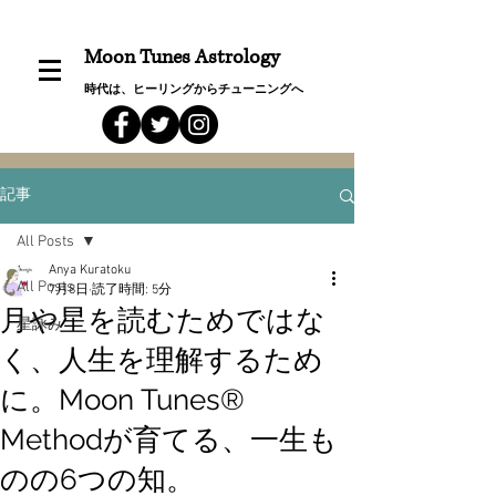
Moon Tunes Astrology
時代は、ヒーリングからチューニングへ
記事
All Posts
Anya Kuratoku
All Posts
7月8日
読了時間: 5分
月や星を読むためではな
星詠み
く、人生を理解するため
に。Moon Tunes®
Methodが育てる、一生も
のの6つの知。