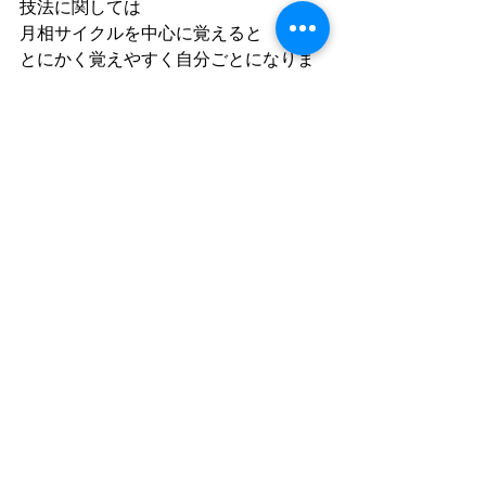
技法に関しては
月相サイクルを中心に覚えると
とにかく覚えやすく自分ごとになりま
す。
なーんて、色々と
難しいことを書いてみましたが
とにかく面白いレッスンの中で
分かった！を増やせる
そんなボキャブラリー豊かで
楽しいレッスンです、ぜひお楽しみ下
さい♡
月を読む