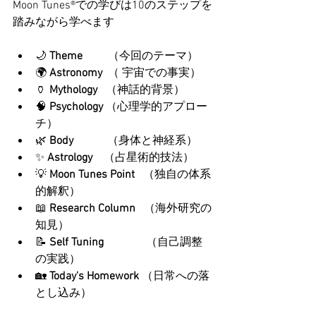
Moon Tunes®での学びは10のステップを
踏みながら学べます
🌙 
Theme　     
（今回のテーマ）
🌍 
Astronomy  
（ 宇宙での事実）
🏺 
Mythology   
（神話的背景）
🧠 
Psychology 
（心理学的アプロー
チ）
🌿 
Body            
（身体と神経系）
✨ 
Astrology    
（占星術的技法）
💡 
Moon Tunes Point   
（独自の体系
的解釈）
📖 
Research Column   
（海外研究の
知見）
📝 
Self Tuning               
（自己調整
の実践）
🏡 
Today's Homework 
（日常への落
とし込み）