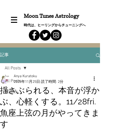
Moon Tunes Astrology
時代は、ヒーリングからチューニングへ
記事
All Posts
Anya Kuratoku
All Posts
2025年11月25日
読了時間: 2分
揺さぶられる、本音が浮か
星詠み
ぶ、心軽くする。11/28fri.
魚座上弦の月がやってきま
す