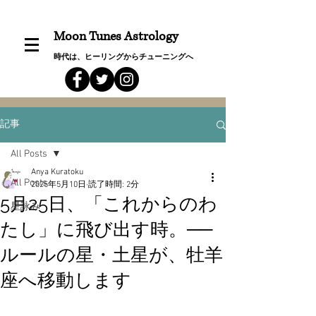
Moon Tunes Astrology
時代は、ヒーリングからチューニングへ
記事
All Posts
Anya Kuratoku
All Posts
2025年5月10日
読了時間: 2分
5月25日、「これからのわ
星詠み
たし」に飛び出す時。──
ルールの星・土星が、牡羊
座へ移動します