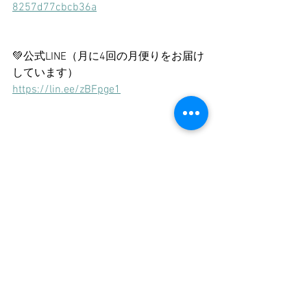
8257d77cbcb36a
💚公式LINE（月に4回の月便りをお届け
しています）
https://lin.ee/zBFpge1
オーダーメイド鑑定はこちらからどう
ぞ
（鑑定内容の要約付き）