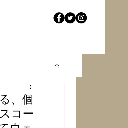
知る、個
スコー
育てウェ