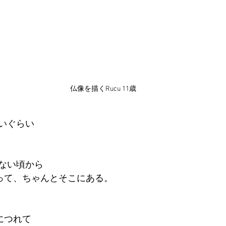
仏像を描くRucu 11歳
いぐらい
ない頃から
”って、ちゃんとそこにある。
につれて