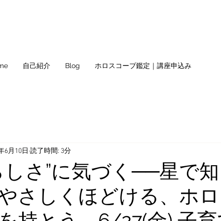
me
自己紹介
Blog
ホロスコープ鑑定｜講座申込み
5年6月10日
読了時間: 3分
らしさ”に気づく──星で
やさしくほどける、ホロ
持とう。6/27(金) 子