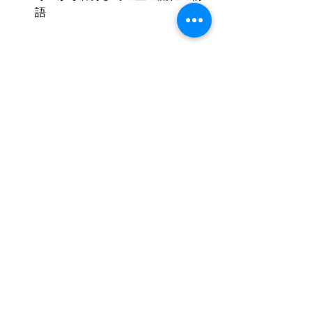
語
占星術を詳しく知らなくても大丈夫か
な、
という方こそ、安心して参加いただけ
ます。
冬至は、静かに
人生の流れが切り替わる節目です
焦らず、比べず、ただ自分の感覚を信
じるだけで
季節のエネルギーは
自然と味方になります。