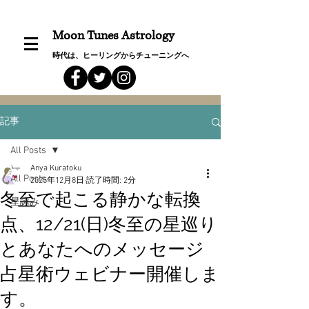
Moon Tunes Astrology
時代は、ヒーリングからチューニングへ
記事
All Posts
Anya Kuratoku
All Posts
2025年12月8日
読了時間: 2分
冬至で起こる静かな転換
星詠み
点、12/21(日)冬至の星巡り
とあなたへのメッセージ
占星術ウェビナー開催しま
す。