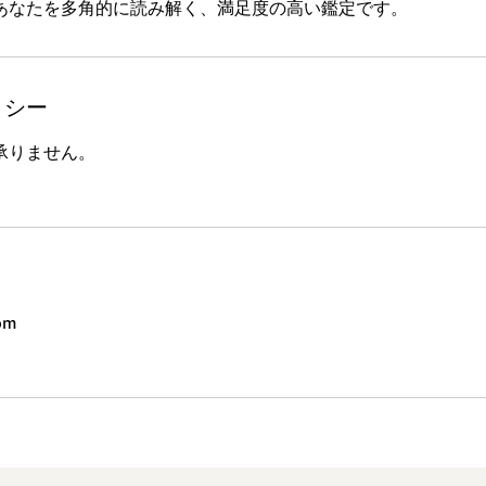
あなたを多角的に読み解く、満足度の高い鑑定です。
リシー
承りません。
。
om