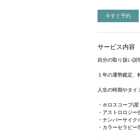
3
0
今すぐ予約
分
サービス内容
自分の取り扱い説
１年の運勢鑑定​、
人生の時期やタイ
・ホロスコープ(星
・アストロロジー(
・ナンバーサイク
・カラーセラピー