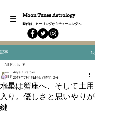
Moon Tunes Astrology
時代は、ヒーリングからチューニングへ
記事
All Posts
Anya Kuratoku
All Posts
2019年7月19日
読了時間: 2分
水星は蟹座へ、そして土用
星詠み
入り。優しさと思いやりが
鍵