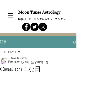
Moon Tunes Astrology
時代は、ヒーリングからチューニングへ
記事
All Posts
Anya Kuratoku
All Posts
2019年11月20日
読了時間: 1分
Caution！な日
星詠み