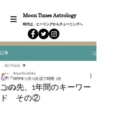
Moon Tunes Astrology
時代は、ヒーリングからチューニングへ
記事
All Posts
Anya Kuratoku
All Posts
2019年12月16日
読了時間: 2分
この先、1年間のキーワー
星詠み
ド その②