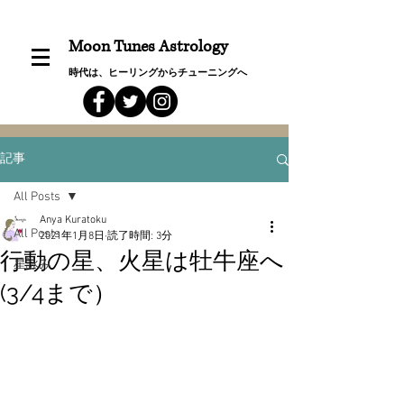
Moon Tunes Astrology
時代は、ヒーリングからチューニングへ
記事
All Posts
Anya Kuratoku
All Posts
2021年1月8日
読了時間: 3分
行動の星、火星は牡牛座へ
星詠み
(3/4まで）