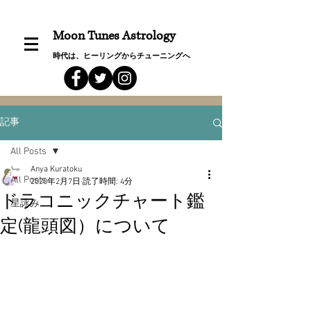
Moon Tunes Astrology
時代は、ヒーリングからチューニングへ
記事
All Posts
Anya Kuratoku
All Posts
2020年2月7日
読了時間: 4分
ドラコニックチャート鑑
星詠み
定(龍頭図）について