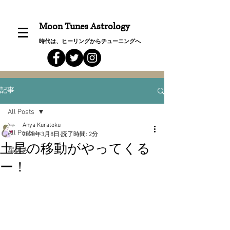
Moon Tunes Astrology
時代は、ヒーリングからチューニングへ
記事
All Posts
Anya Kuratoku
All Posts
2020年3月8日
読了時間: 2分
土星の移動がやってくる
星詠み
ー！