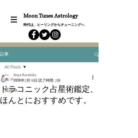
Moon Tunes Astrology
時代は、ヒーリングからチューニングへ
記事
All Posts
Anya Kuratoku
All Posts
2020年2月18日
読了時間: 2分
ドラコニック占星術鑑定、
星詠み
ほんとにおすすめです。