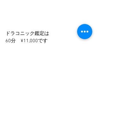
ドラコニック鑑定は
60分　¥11,000です
対面鑑定
都内への出張鑑定（出張費別途)
LINE通話鑑定
zoom鑑定　可能です
鑑定可能日は
ホームページをご確認し
お申し込み下さいませ。
https://www.la-gardenia.com/menu