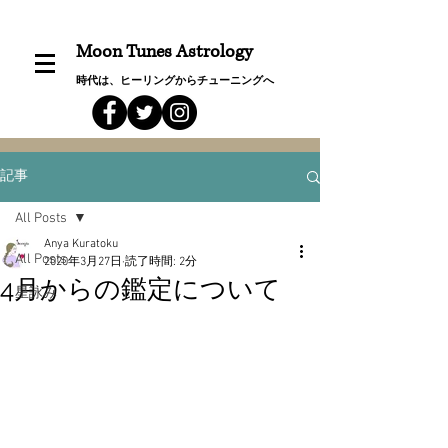
Moon Tunes Astrology
時代は、ヒーリングからチューニングへ
記事
All Posts
Anya Kuratoku
All Posts
2020年3月27日
読了時間: 2分
4月からの鑑定について
星詠み