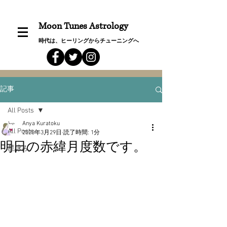
Moon Tunes Astrology
時代は、ヒーリングからチューニングへ
記事
All Posts
Anya Kuratoku
All Posts
2020年3月29日
読了時間: 1分
明日の赤緯月度数です。
星詠み