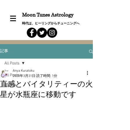
Moon Tunes Astrology
時代は、ヒーリングからチューニングへ
記事
All Posts
Anya Kuratoku
All Posts
2020年3月31日
読了時間: 1分
直感とバイタリティーの火
星詠み
星が水瓶座に移動です