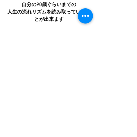
自分の90歳ぐらいまでの
人生の流れリズムを読み取っていくこ
とが出来ます
今月は限定価格で受付中です
通常60分￥11,000が￥6.600です
めちゃくちゃ当たるし
ほんとに面白い
斬新な鑑定です。
ぜひ、この機会にどうぞ！
お申込みはHPからお願い致します　　