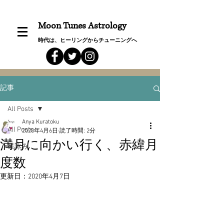
Moon Tunes Astrology
時代は、ヒーリングからチューニングへ
記事
All Posts
Anya Kuratoku
All Posts
2020年4月6日
読了時間: 2分
満月に向かい行く、赤緯月
星詠み
度数
更新日：
2020年4月7日