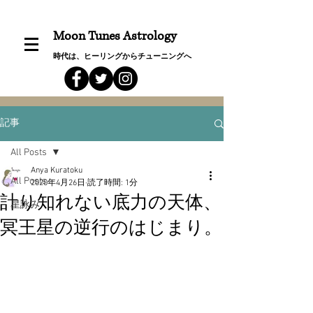
Moon Tunes Astrology
時代は、ヒーリングからチューニングへ
記事
All Posts
Anya Kuratoku
All Posts
2020年4月26日
読了時間: 1分
計り知れない底力の天体、
星詠み
冥王星の逆行のはじまり。