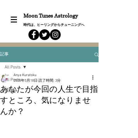
Moon Tunes Astrology
時代は、ヒーリングからチューニングへ
記事
All Posts
Anya Kuratoku
All Posts
2020年5月18日
読了時間: 3分
あなたが今回の人生で目指
星詠み
すところ、気になりませ
んか？