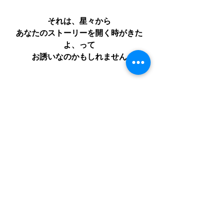
それは、星々から
あなたのストーリーを開く時がきた
よ、って
お誘いなのかもしれません
ドラゴンヘッドのお話しは
基本占星術鑑定でもお話しできますし
ドラゴンヘッドとドラコンテイルを
がっつり聞きたいわ！っていうあなた
は
ドラコニック鑑定をお勧めします