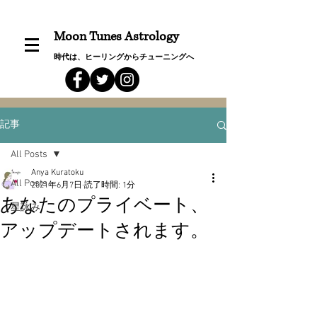
Moon Tunes Astrology
時代は、ヒーリングからチューニングへ
記事
All Posts
Anya Kuratoku
All Posts
2021年6月7日
読了時間: 1分
あなたのプライベート、
星詠み
アップデートされます。