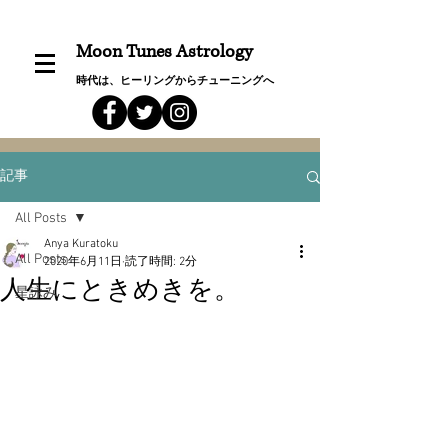
Moon Tunes Astrology
時代は、ヒーリングからチューニングへ
記事
All Posts
Anya Kuratoku
All Posts
2020年6月11日
読了時間: 2分
人生にときめきを。
星詠み