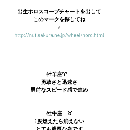
出生ホロスコープチャートを出して
このマークを探してね
♂
http://nut.sakura.ne.jp/wheel/horo.html
牡羊座♈　
勇敢さと迅速さ
男前なスピード感で進め
　　牡牛座　♉　　
1度燃えたら消えない
とても濃厚な炎です