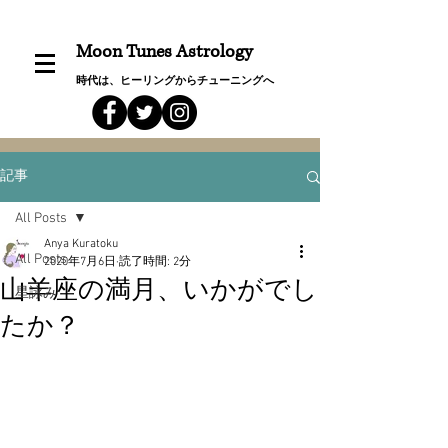
Moon Tunes Astrology
時代は、ヒーリングからチューニングへ
記事
All Posts
Anya Kuratoku
All Posts
2020年7月6日
読了時間: 2分
山羊座の満月、いかがでし
星詠み
たか？