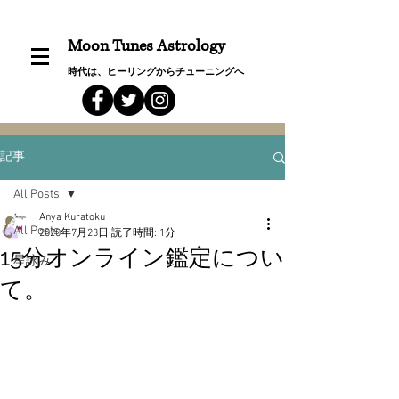
Moon Tunes Astrology
時代は、ヒーリングからチューニングへ
記事
All Posts
Anya Kuratoku
All Posts
2020年7月23日
読了時間: 1分
15分オンライン鑑定につい
星詠み
て。