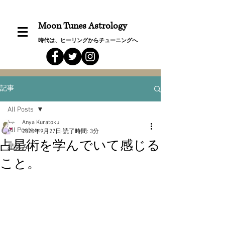
Moon Tunes Astrology
時代は、ヒーリングからチューニングへ
記事
All Posts
Anya Kuratoku
All Posts
2020年9月27日
読了時間: 3分
占星術を学んでいて感じる
星詠み
こと。