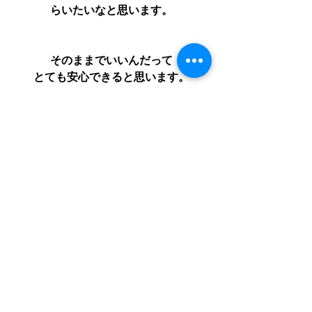
らいたいなと思います。
そのままでいいんだって
とても安心できると思います。
人はなぜ、空を見上げるのでしょう？
それは、私たちも宇宙の存在の1つだっ
て
無意識で知っているからなのでしょう
ね。
倉徳アーニャの占星術鑑定やレッスン
赤緯占星術を学んでから