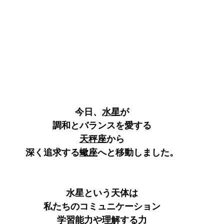
今日、
水星
が
調和とバランスを愛する
天秤座
から
深く追求する
蠍座
へと移動しました。
水星という天体は
私たちのコミュニケーション
学習能力や理解する力