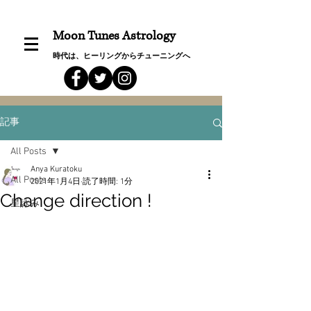
Moon Tunes Astrology
時代は、ヒーリングからチューニングへ
記事
All Posts
Anya Kuratoku
All Posts
2021年1月4日
読了時間: 1分
Change direction !
星詠み