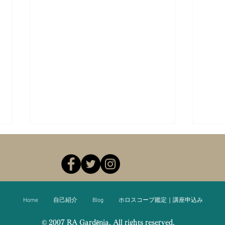
Home
自己紹介
Blog
ホロスコープ鑑定｜講座申込み
身体と星の関係を学ぶMoon
5/2 sat. 蠍
© 2007 RA Gardēnia. All rights reserved.