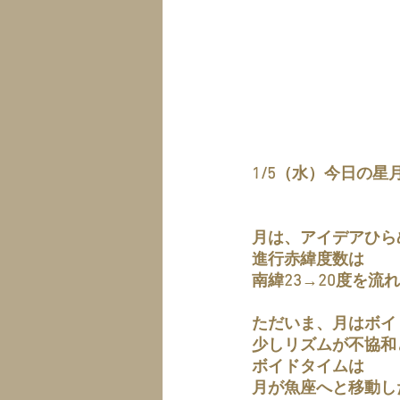
1/5（水）今日の星
月は、アイデアひら
進行赤緯度数は
南緯23→20度を流
ただいま、月はボイ
少しリズムが不協和
ボイドタイムは
月が魚座へと移動した