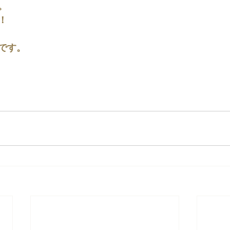
。
！
です。