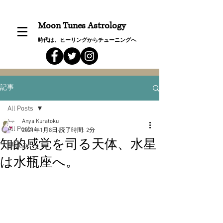
Moon Tunes Astrology
時代は、ヒーリングからチューニングへ
記事
All Posts
Anya Kuratoku
All Posts
2021年1月8日
読了時間: 2分
知的感覚を司る天体、水星
星詠み
は水瓶座へ。