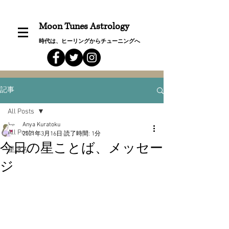
Moon Tunes Astrology
時代は、ヒーリングからチューニングへ
記事
All Posts
Anya Kuratoku
All Posts
2021年3月16日
読了時間: 1分
今日の星ことば、メッセー
星詠み
ジ