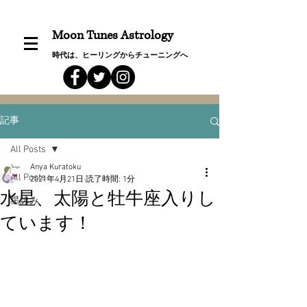
Moon Tunes Astrology
時代は、ヒーリングからチューニングへ
記事
All Posts
Anya Kuratoku
All Posts
2021年4月21日
読了時間: 1分
水星、太陽と牡牛座入りし
星詠み
ています！