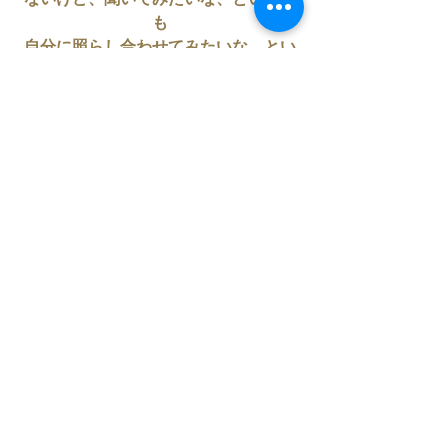
ないけど、聞いてみたいな、という人
も
自分に照らし合わせてみたいな、とい
う人も
明日、5/1(土)20時～
インスタライブ　どうぞお聞きくださ
い。
NAJA SPA美人オーナーの
茜さんとコラボでお送り致します。
美人さんは
観るだけで癒されるからぜひ見てね笑
今の星巡り
木星魚座の時間に意識するといいこと
赤緯的にもお話しします