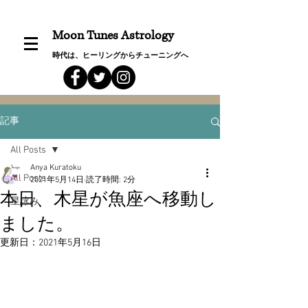
Moon Tunes Astrology
時代は、ヒーリングからチューニングへ
記事
All Posts
Anya Kuratoku
All Posts
2021年5月14日
読了時間: 2分
本日、木星が魚座へ移動し
星詠み
ました。
更新日：
2021年5月16日