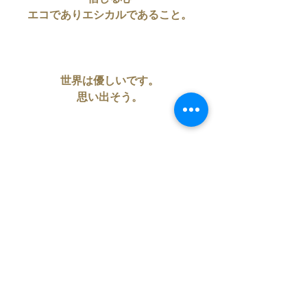
エコでありエシカルであること。
世界は優しいです。
思い出そう。
世の中、いろんなものがあるけれど
そのエッセンスをすくいあげて
1つに繋ぎ
純化させたら
素晴らしいものに、なるよね。
さぁ、木星魚座時間
あなたはどんな優しさで