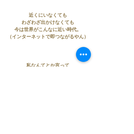
近くにいなくても
わざわざ出かけなくても
今は世界がこんなに近い時代。
（インターネットで即つながるやん）
私なんてとか言って
影に隠れたらあかんよ。
誰がかわいそうかって？
本当の自分を表現することができない
自分よ。
申し訳ないって。
生きてる喜び半減やん。