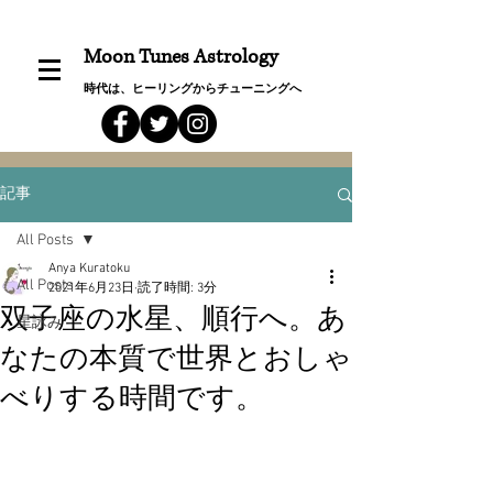
Moon Tunes Astrology
時代は、ヒーリングからチューニングへ
記事
All Posts
Anya Kuratoku
All Posts
2021年6月23日
読了時間: 3分
双子座の水星、順行へ。あ
星詠み
なたの本質で世界とおしゃ
べりする時間です。