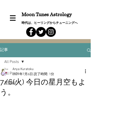
Moon Tunes Astrology
時代は、ヒーリングからチューニングへ
記事
All Posts
Anya Kuratoku
All Posts
2021年7月6日
読了時間: 1分
7/6(火) 今日の星月空もよ
星詠み
う。