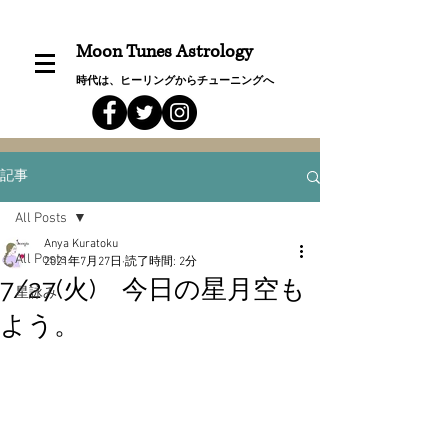
Moon Tunes Astrology
時代は、ヒーリングからチューニングへ
記事
All Posts
Anya Kuratoku
All Posts
2021年7月27日
読了時間: 2分
7/27(火) 今日の星月空も
星詠み
よう。