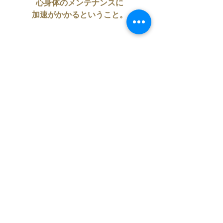
心身体のメンテナンスに
加速がかかるということ。
あなたが
今気になること
目に障ること
ストレスに感じること
この週末で
スッキリとさせるってのも
ほんまお勧めです。