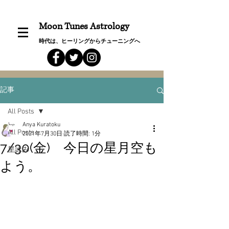
Moon Tunes Astrology
時代は、ヒーリングからチューニングへ
記事
All Posts
Anya Kuratoku
All Posts
2021年7月30日
読了時間: 1分
7/30(金) 今日の星月空も
星詠み
よう。