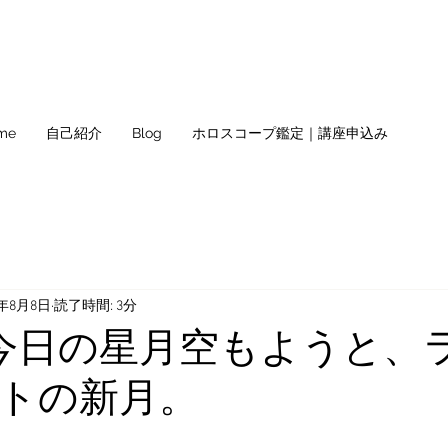
me
自己紹介
Blog
ホロスコープ鑑定｜講座申込み
1年8月8日
読了時間: 3分
日) 今日の星月空もようと、
トの新月。