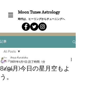
Moon Tunes Astrology
時代は、ヒーリングからチューニングへ
記事
All Posts
Anya Kuratoku
All Posts
2021年8月9日
読了時間: 1分
8/9(月)今日の星月空もよ
星詠み
う。