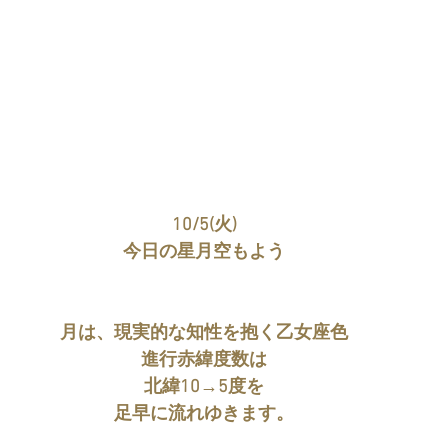
10/5(火)
今日の星月空もよう
月は、現実的な知性を抱く乙女座色
進行赤緯度数は
北緯10→5度を
足早に流れゆきます。