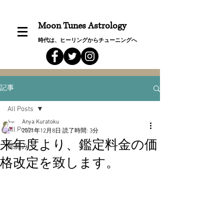
Moon Tunes Astrology
時代は、ヒーリングからチューニングへ
記事
All Posts
Anya Kuratoku
All Posts
2021年12月8日
読了時間: 3分
来年度より、鑑定料金の価
星詠み
格改定を致します。