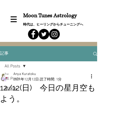
Moon Tunes Astrology
時代は、ヒーリングからチューニングへ
記事
All Posts
Anya Kuratoku
All Posts
2021年12月12日
読了時間: 1分
12/12(日) 今日の星月空も
星詠み
よう。