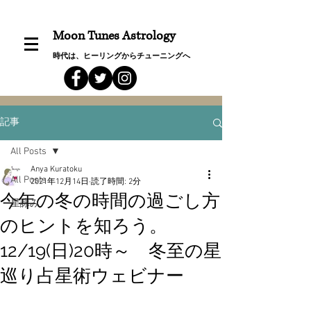
Moon Tunes Astrology
時代は、ヒーリングからチューニングへ
記事
All Posts
Anya Kuratoku
All Posts
2021年12月14日
読了時間: 2分
今年の冬の時間の過ごし方
星詠み
のヒントを知ろう。
12/19(日)20時～ 冬至の星
巡り占星術ウェビナー