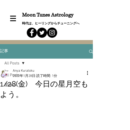
Moon Tunes Astrology
時代は、ヒーリングからチューニングへ
記事
All Posts
Anya Kuratoku
All Posts
2022年1月28日
読了時間: 1分
1/28(金) 今日の星月空も
星詠み
よう。