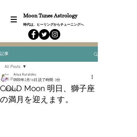
Moon Tunes Astrology
時代は、ヒーリングからチューニングへ
記事
All Posts
Anya Kuratoku
All Posts
2022年2月16日
読了時間: 3分
COLD Moon 明日、獅子座
星詠み
の満月を迎えます。