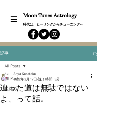
Moon Tunes Astrology
時代は、ヒーリングからチューニングへ
記事
All Posts
Anya Kuratoku
All Posts
2022年2月19日
読了時間: 5分
辿った道は無駄ではない
星詠み
よ、って話。