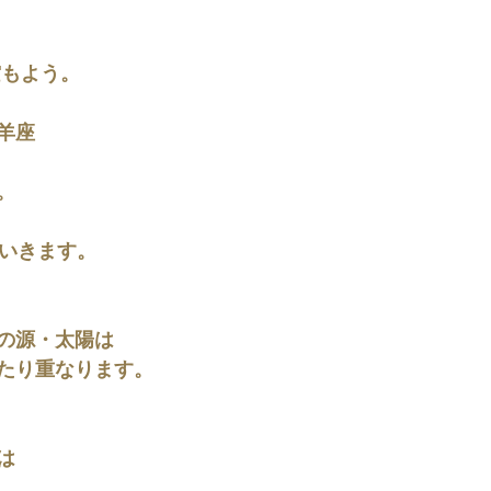
月空もよう。
羊座
。
でいきます。
の源・太陽は
たり重なります。
は