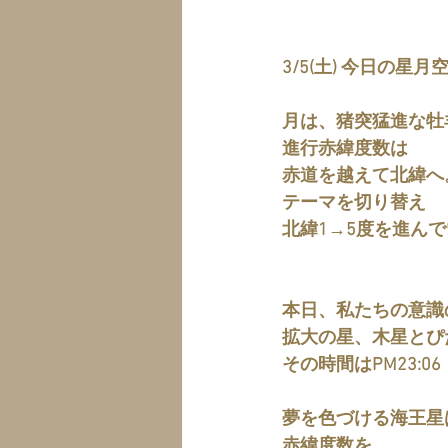
3/5(土) 今日の星
月は、猪突猛進な牡
進行赤緯度数は
赤道を越えて北緯へ
テーマを切り替え
北緯1→5度を進ん
本日、私たちの意識
拡大の星、木星とぴ
その時間はPM23:06
夢を色づける海王星
赤緯度数を