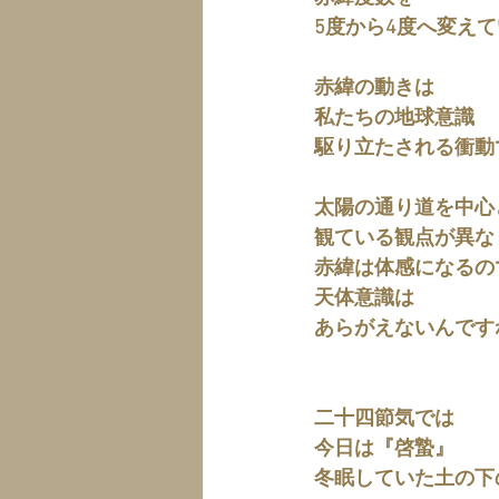
5度から4度へ変え
赤緯の動きは
私たちの地球意識
駆り立たされる衝動
太陽の通り道を中心
観ている観点が異な
赤緯は体感になるの
天体意識は
あらがえないんです
二十四節気では
今日は『啓蟄』
冬眠していた土の下